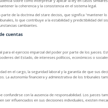
udencia sobre cómo interpretar y aplicar la ley en casos similare
tener la coherencia y la consistencia en el sistema legal.
rte de la doctrina del stare decisis, que significa "mantener lo e
ibunales, lo que contribuye a la estabilidad y predictibilidad del 
ircunstancias cambiantes.
 de cuentas
ial para el ejercicio imparcial del poder por parte de los jueces. E
 poderes del Estado, de intereses políticos, económicos o social
dad en el cargo, la seguridad laboral y la garantía de que sus de
. La autonomía financiera y administrativa de los tribunales tam
ebe confundirse con la ausencia de responsabilidad. Los jueces t
en ser influenciados en sus decisiones individuales, existen mecan