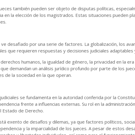
jueces también pueden ser objeto de disputas políticas, especia
cia en la elección de los magistrados. Estas situaciones pueden pla
ces.
 ve desafiado por una serie de factores. La globalización, los ava
es que requieren respuestas y decisiones judiciales adaptables y
rechos humanos, la igualdad de género, la privacidad en la era di
 que demandan un análisis jurídico profundo por parte de los ju
es de la sociedad en la que operan.
judiciales se fundamenta en la autoridad conferida por la Constitu
endencia frente a influencias externas. Su rol en la administració
el Estado de Derecho.
tá exento de desafíos y dilemas, ya que factores políticos, sociale
ependencia y la imparcialidad de los jueces. A pesar de estos desa