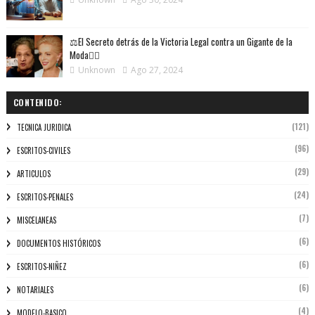
⚖️El Secreto detrás de la Victoria Legal contra un Gigante de la
Moda👩‍⚖️
Unknown
Ago 27, 2024
CONTENIDO:
(121)
TECNICA JURIDICA
(96)
ESCRITOS-CIVILES
(29)
ARTICULOS
(24)
ESCRITOS-PENALES
(7)
MISCELANEAS
(6)
DOCUMENTOS HISTÓRICOS
(6)
ESCRITOS-NIÑEZ
(6)
NOTARIALES
(4)
MODELO-BASICO