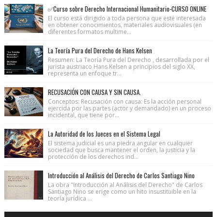
✅Curso sobre Derecho Internacional Humanitario-CURSO ONLINE
El curso está dirigido a toda persona que esté interesada
en obtener conocimientos, materiales audiovisuales (en
diferentes formatos multime...
La Teoría Pura del Derecho de Hans Kelsen
Resumen: La Teoría Pura del Derecho , desarrollada por el
jurista austriaco Hans Kelsen a principios del siglo XX,
representa un enfoque tr...
RECUSACIÓN CON CAUSA Y SIN CAUSA.
Conceptos: Recusación con causa: Es la acción personal
ejercida por las partes (actor y demandado) en un proceso
incidental, que tiene por...
La Autoridad de los Jueces en el Sistema Legal
El sistema judicial es una piedra angular en cualquier
sociedad que busca mantener el orden, la justicia y la
protección de los derechos ind...
Introducción al Análisis del Derecho de Carlos Santiago Nino
La obra "Introducción al Análisis del Derecho" de Carlos
Santiago Nino se erige como un hito insustituible en la
teoría jurídica ...