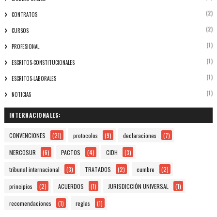
(2)
CONTRATOS
(2)
CURSOS
(1)
PROFESIONAL
(1)
ESCRITOS-CONSTITUCIONALES
(1)
ESCRITOS-LABORALES
(1)
NOTICIAS
INTERNACIONALES:
CONVENCIONES
(21)
protocolos
(9)
declaraciones
(7)
MERCOSUR
(6)
PACTOS
(4)
CIDH
(3)
tribunal internacional
(3)
TRATADOS
(2)
cumbre
(2)
principios
(2)
ACUERDOS
(1)
JURISDICCIÓN UNIVERSAL
(1)
recomendaciones
(1)
reglas
(1)