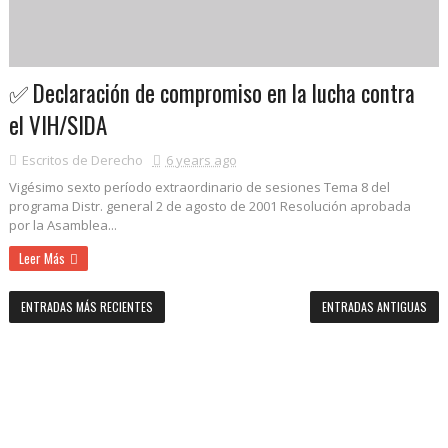
✅ Declaración de compromiso en la lucha contra
el VIH/SIDA
Escritos de Derecho
6 years ago
Vigésimo sexto período extraordinario de sesiones Tema 8 del
programa Distr. general 2 de agosto de 2001 Resolución aprobada
por la Asamblea...
Leer Más
ENTRADAS MÁS RECIENTES
ENTRADAS ANTIGUAS