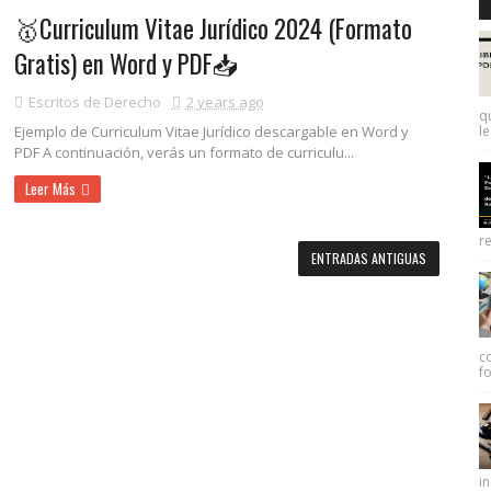
🥇Curriculum Vitae Jurídico 2024 (Formato
Gratis) en Word y PDF📥
Escritos de Derecho
2 years ago
q
Ejemplo de Curriculum Vitae Jurídico descargable en Word y
le
PDF A continuación, verás un formato de curriculu...
Leer Más
re
ENTRADAS ANTIGUAS
c
f
in