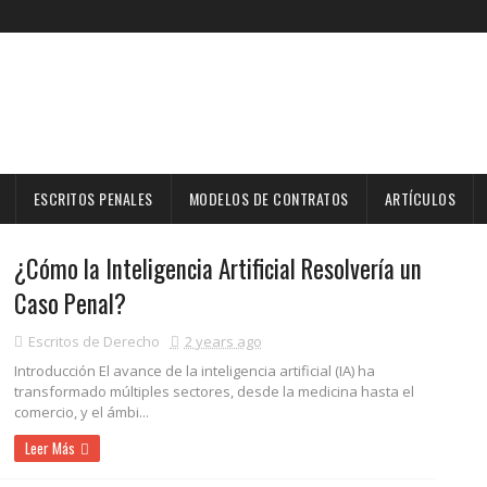
ESCRITOS PENALES
MODELOS DE CONTRATOS
ARTÍCULOS
¿Cómo la Inteligencia Artificial Resolvería un
Caso Penal?
Escritos de Derecho
2 years ago
Introducción El avance de la inteligencia artificial (IA) ha
transformado múltiples sectores, desde la medicina hasta el
comercio, y el ámbi...
Leer Más