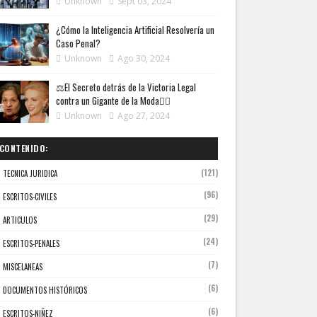
Unknown
Sept 03, 2024
¿Cómo la Inteligencia Artificial Resolvería un
Caso Penal?
Unknown
Ago 30, 2024
⚖️El Secreto detrás de la Victoria Legal
contra un Gigante de la Moda👩‍⚖️
Unknown
Ago 27, 2024
CONTENIDO:
(121)
TECNICA JURIDICA
(96)
ESCRITOS-CIVILES
(29)
ARTICULOS
(24)
ESCRITOS-PENALES
(7)
MISCELANEAS
(6)
DOCUMENTOS HISTÓRICOS
(6)
ESCRITOS-NIÑEZ