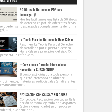
MÁS VISTOS
50 Libros de Derecho en PDF para
descargar!✌
Hoy les facilitamos una lista de 50 libros
de derecho en pdf de diferentes áreas
ue pueden ser descargadas completamente de forma
gal, l...
La Teoría Pura del Derecho de Hans Kelsen
Resumen: La Teoría Pura del Derecho ,
desarrollada por el jurista austriaco
Hans Kelsen a principios del siglo XX,
presenta un enfoque tr...
✅Curso sobre Derecho Internacional
Humanitario-CURSO ONLINE
El curso está dirigido a toda persona
que esté interesada en obtener
onocimientos, materiales audiovisuales (en diferentes
ormatos multime...
RECUSACIÓN CON CAUSA Y SIN CAUSA.
Conceptos: Recusación con causa: Es la
acción personal ejercida por las partes
(actor y demandado) en un proceso
cidental, que tiene por...