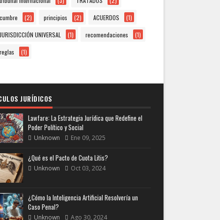
tribunal internacional
(3)
TRATADOS
(2)
cumbre
(2)
principios
(2)
ACUERDOS
(1)
JURISDICCIÓN UNIVERSAL
(1)
recomendaciones
(1)
reglas
(1)
CULOS JURÍDICOS
Lawfare: La Estrategia Jurídica que Redefine el
Poder Político y Social
Unknown
Ene 09, 2025
¿Qué es el Pacto de Cuota Litis?
Unknown
Oct 03, 2024
¿Cómo la Inteligencia Artificial Resolvería un
Caso Penal?
Unknown
Ago 30, 2024