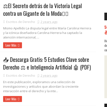
⚖️El Secreto detrás de la Victoria Legal
contra un Gigante de la Moda👩‍⚖️
Escritos de Derecho
2 years ago
5
Mismo Apellido La disputa legal entre María Carolina Herrera
y la icónica diseñadora Carolina Herrera ha captado la
atención internacional, ...
Ho
Leer Más
de
co
📥 Descarga Gratis: 5 Estudios Clave sobre
Derecho ⚖️ e Inteligencia Artificial 🤖 (PDF)
Escritos de Derecho
2 years ago
En este publicación, exploramos una selección de
investigaciones y artículos que abordan la creciente
interacción entre el derecho y la inte...
Leer Más