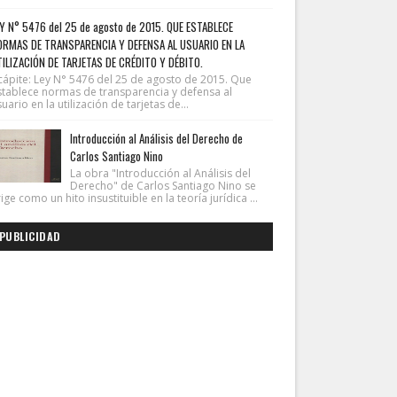
Y N° 5476 del 25 de agosto de 2015. QUE ESTABLECE
ORMAS DE TRANSPARENCIA Y DEFENSA AL USUARIO EN LA
ILIZACIÓN DE TARJETAS DE CRÉDITO Y DÉBITO.
cápite: Ley N° 5476 del 25 de agosto de 2015. Que
stablece normas de transparencia y defensa al
uario en la utilización de tarjetas de...
Introducción al Análisis del Derecho de
Carlos Santiago Nino
La obra "Introducción al Análisis del
Derecho" de Carlos Santiago Nino se
ige como un hito insustituible en la teoría jurídica ...
PUBLICIDAD