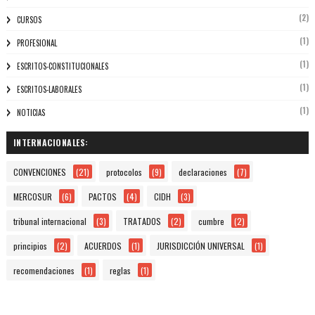
(2)
CURSOS
(1)
PROFESIONAL
(1)
ESCRITOS-CONSTITUCIONALES
(1)
ESCRITOS-LABORALES
(1)
NOTICIAS
INTERNACIONALES:
CONVENCIONES
(21)
protocolos
(9)
declaraciones
(7)
MERCOSUR
(6)
PACTOS
(4)
CIDH
(3)
tribunal internacional
(3)
TRATADOS
(2)
cumbre
(2)
principios
(2)
ACUERDOS
(1)
JURISDICCIÓN UNIVERSAL
(1)
recomendaciones
(1)
reglas
(1)