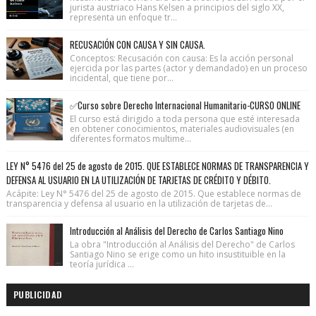
jurista austriaco Hans Kelsen a principios del siglo XX,
representa un enfoque tr...
RECUSACIÓN CON CAUSA Y SIN CAUSA.
Conceptos: Recusación con causa: Es la acción personal
ejercida por las partes (actor y demandado) en un proceso
incidental, que tiene por...
✅Curso sobre Derecho Internacional Humanitario-CURSO ONLINE
El curso está dirigido a toda persona que esté interesada
en obtener conocimientos, materiales audiovisuales (en
diferentes formatos multime...
LEY N° 5476 del 25 de agosto de 2015. QUE ESTABLECE NORMAS DE TRANSPARENCIA Y
DEFENSA AL USUARIO EN LA UTILIZACIÓN DE TARJETAS DE CRÉDITO Y DÉBITO.
Acápite: Ley N° 5476 del 25 de agosto de 2015. Que establece normas de
transparencia y defensa al usuario en la utilización de tarjetas de...
Introducción al Análisis del Derecho de Carlos Santiago Nino
La obra "Introducción al Análisis del Derecho" de Carlos
Santiago Nino se erige como un hito insustituible en la
teoría jurídica ...
PUBLICIDAD