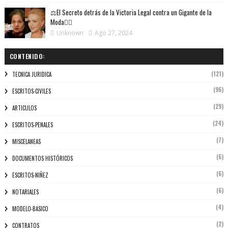
⚖️El Secreto detrás de la Victoria Legal contra un Gigante de la
Moda👩‍⚖️
Unknown
Ago 27, 2024
CONTENIDO:
(121)
TECNICA JURIDICA
(96)
ESCRITOS-CIVILES
(29)
ARTICULOS
(24)
ESCRITOS-PENALES
(7)
MISCELANEAS
(6)
DOCUMENTOS HISTÓRICOS
(6)
ESCRITOS-NIÑEZ
(6)
NOTARIALES
(4)
MODELO-BASICO
(2)
CONTRATOS