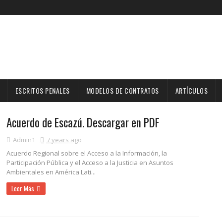
ESCRITOS PENALES
MODELOS DE CONTRATOS
ARTÍCULOS
Acuerdo de Escazú. Descargar en PDF
Admin1
7 years ago
Acuerdo Regional sobre el Acceso a la Información, la
Participación Pública y el Acceso a la Justicia en Asuntos
Ambientales en América Lati...
Leer Más