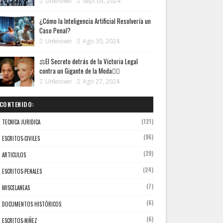
Unknown
Sept 03, 2024
¿Cómo la Inteligencia Artificial Resolvería un
Caso Penal?
Unknown
Ago 30, 2024
⚖️El Secreto detrás de la Victoria Legal
contra un Gigante de la Moda👩‍⚖️
Unknown
Ago 27, 2024
CONTENIDO:
(121)
TECNICA JURIDICA
(96)
ESCRITOS-CIVILES
(29)
ARTICULOS
(24)
ESCRITOS-PENALES
(7)
MISCELANEAS
(6)
DOCUMENTOS HISTÓRICOS
(6)
ESCRITOS-NIÑEZ