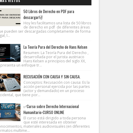
MÁS VISTOS
50 Libros de Derecho en PDF para
descargar!✌
Hoy les facilitamos una lista de 50 libros
de derecho en pdf de diferentes áreas
ue pueden ser descargadas completamente de forma
gal, l...
La Teoría Pura del Derecho de Hans Kelsen
Resumen: La Teoría Pura del Derecho ,
desarrollada por el jurista austriaco
Hans Kelsen a principios del siglo XX,
presenta un enfoque tr...
RECUSACIÓN CON CAUSA Y SIN CAUSA.
Conceptos: Recusación con causa: Es la
acción personal ejercida por las partes
(actor y demandado) en un proceso
cidental, que tiene por...
✅Curso sobre Derecho Internacional
Humanitario-CURSO ONLINE
El curso está dirigido a toda persona
que esté interesada en obtener
onocimientos, materiales audiovisuales (en diferentes
ormatos multime...