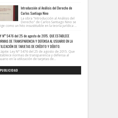
Introducción al Análisis del Derecho de
Carlos Santiago Nino
La obra "Introducción al Análisis del
Derecho" de Carlos Santiago Nino se
ige como un hito insustituible en la teoría jurídica ...
Y N° 5476 del 25 de agosto de 2015. QUE ESTABLECE
ORMAS DE TRANSPARENCIA Y DEFENSA AL USUARIO EN LA
ILIZACIÓN DE TARJETAS DE CRÉDITO Y DÉBITO.
cápite: Ley N° 5476 del 25 de agosto de 2015. Que
stablece normas de transparencia y defensa al
uario en la utilización de tarjetas de...
PUBLICIDAD