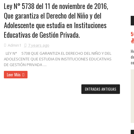
Ley N° 5738 del 11 de noviembre de 2016,
Que garantiza el Derecho del Niño y del
Adolescente que estudia en Instituciones
Educativas de Gestión Privada.
5
Admin1
7 years ago
Ho
LEY N° 5738 QUE GARANTIZA EL DERECHO DEL NIÑO Y DEL
de
ADOLESCENTE QUE ESTUDIA EN INSTITUCIONES EDUCATIVAS
co
DE GESTIÓN PRIVADA ....
Leer Más
ENTRADAS ANTIGUAS