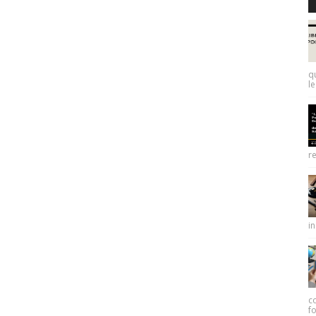
q
le
re
in
c
f