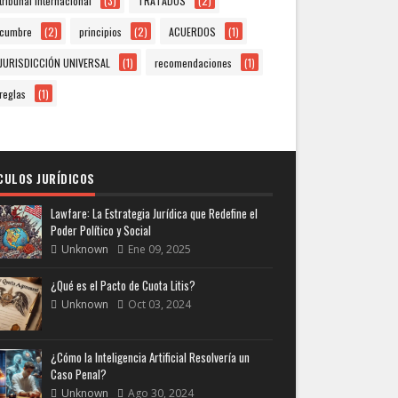
tribunal internacional
(3)
TRATADOS
(2)
cumbre
(2)
principios
(2)
ACUERDOS
(1)
JURISDICCIÓN UNIVERSAL
(1)
recomendaciones
(1)
reglas
(1)
CULOS JURÍDICOS
Lawfare: La Estrategia Jurídica que Redefine el
Poder Político y Social
Unknown
Ene 09, 2025
¿Qué es el Pacto de Cuota Litis?
Unknown
Oct 03, 2024
¿Cómo la Inteligencia Artificial Resolvería un
Caso Penal?
Unknown
Ago 30, 2024