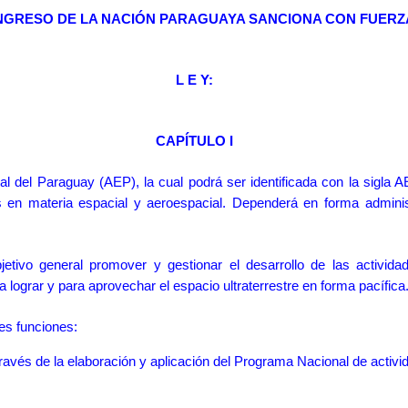
NGRESO DE LA NACIÓN PARAGUAYA SANCIONA CON FUERZ
L E Y:
CAPÍTULO I
l del Paraguay (AEP), la cual podrá ser identificada con la sigla AE
s en materia espacial y aeroespacial. Dependerá en forma administ
tivo general promover y gestionar el desarrollo de las activida
 lograr y para aprovechar el espacio ultraterrestre en forma pacífica
es funciones:
 través de la elaboración y aplicación del Programa Nacional de activ