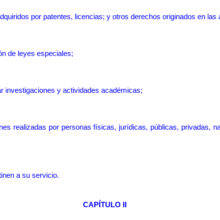
quiridos por patentes, licencias; y otros derechos originados en las 
n de l
eyes especiales;
ar investigaciones y actividades académicas
;
ones realizadas por personas
físicas, jurídicas, públicas, privadas,
nen a su servicio.
CAPÍTULO II