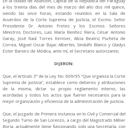
En la ciudad de Asunción, Capital de la República del Paraguay
a los treinta días del mes de marzo del año dos mil quince,
siendo las once horas, estando reunidos en la Sala de
Acuerdos de la Corte Suprema de Justicia, el Excmo. Señor
Presidente Dr. Antonio Fretes y los Excmos. Señores
Ministros Doctores, Luis María Benítez Riera, César Antonio
Garay, José Raúl Torres Kirmser, Alicia Beatriz Pucheta de
Correa, Miguel Oscar Bajac Albertini, Sindulfo Blanco y Gladys
Ester Bareiro de Módica, ante mí, el Secretario autorizante;
DIJERON:
Que, el Artículo 3º de la Ley No. 609/95 “Que organiza la Corte
Suprema de Justicia”, establece como deberes y atribuciones
de la misma, dictar su propio reglamento interno, las
acordadas y todos los actos que fueren necesarios para la
mejor organización y eficiencia de la administración de justicia.
Que, el Juzgado de Primera Instancia en lo Civil y Comercial del
Segundo Turno de San Lorenzo, a cargo del Magistrado Milner
Borja, actualmente tiene funcionando solo una Secretaría, con