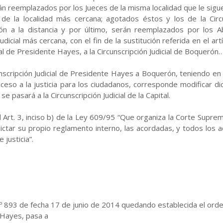
rán reemplazados por los Jueces de la misma localidad que le sig
e la localidad más cercana; agotados éstos y los de la Circun
zón a la distancia y por último, serán reemplazados por los A
icial más cercana, con el fin de la sustitución referida en el ar
ial de Presidente Hayes, a la Circunscripción Judicial de Boquerón…
unscripción Judicial de Presidente Hayes a Boquerón, teniendo en
 acceso a la justicia para los ciudadanos, corresponde modificar 
e pasará a la Circunscripción Judicial de la Capital.
Art. 3, inciso b) de la Ley 609/95 “Que organiza la Corte Suprem
“dictar su propio reglamento interno, las acordadas, y todos los 
 justicia”.
º 893 de fecha 17 de junio de 2014 quedando establecida el orden
e Hayes, pasa a