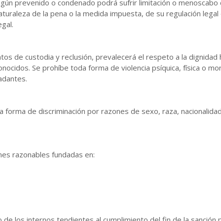
ngún prevenido o condenado podrá sufrir limitación o menoscabo 
aturaleza de la pena o la medida impuesta, de su regulación legal e
gal.
tos de custodia y reclusión, prevalecerá el respeto a la dignidad 
cidos. Se prohíbe toda forma de violencia psíquica, física o mor
adantes.
a forma de discriminación por razones de sexo, raza, nacionalidad, 
nes razonables fundadas en:
 de los internos tendientes al cumplimiento del fin de la sanción p