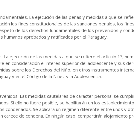
damentales. La ejecución de las penas y medidas a que se refiere 
ción los fines constitucionales de las sanciones penales, los fines
 respeto de los derechos fundamentales de los prevenidos y co
os humanos aprobados y ratificados por el Paraguay.
e. La ejecución de las medidas a que se refiere el artículo 1°, nu
pre en consideración el interés superior del adolescente y sus de
Unidas sobre los Derechos del Niño, en otros instrumentos intern
uay y en el Código de la Niñez y la Adolescencia.
evenidos. Las medidas cautelares de carácter personal se cumpli
os. Si ello no fuere posible, se habilitarán en los establecimien
 los condenados. Se aplicará un régimen diferente entre unos y 
en carece de condena. En ningún caso, compartirán alojamiento p