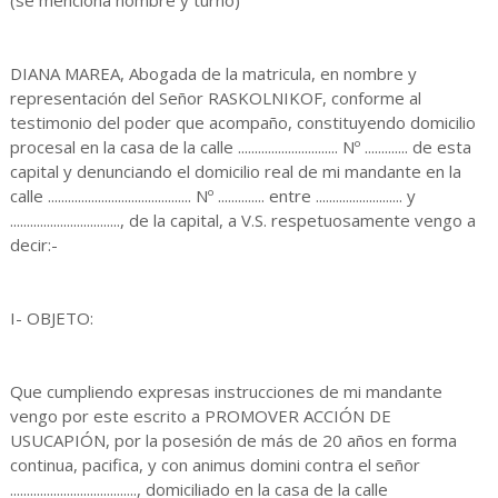
(se menciona nombre y turno)
DIANA MAREA, Abogada de la matricula, en nombre y
representación del Señor RASKOLNIKOF, conforme al
testimonio del poder que acompaño, constituyendo domicilio
procesal en la casa de la calle .............................. Nº ............. de esta
capital y denunciando el domicilio real de mi mandante en la
calle ........................................... Nº .............. entre .......................... y
................................., de la capital, a V.S. respetuosamente vengo a
decir:-
I- OBJETO:
Que cumpliendo expresas instrucciones de mi mandante
vengo por este escrito a PROMOVER ACCIÓN DE
USUCAPIÓN, por la posesión de más de 20 años en forma
continua, pacifica, y con animus domini contra el señor
......................................, domiciliado en la casa de la calle