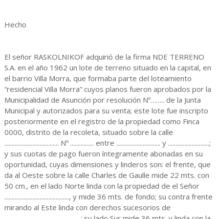
Hecho
El señor RASKOLNIKOF adquirió de la firma NDE TERRENO
S.A. en el año 1962 un lote de terreno situado en la capital, en
el barrio Villa Morra, que formaba parte del loteamiento
“residencial Villa Morra” cuyos planos fueron aprobados por la
Municipalidad de Asunción por resolución Nº…….. de la Junta
Municipal y autorizados para su venta; este lote fue inscripto
posteriormente en el registro de la propiedad como Finca
0000, distrito de la recoleta, situado sobre la calle
..................................... Nº ................ entre .............................. y ............................;
y sus cuotas de pago fueron íntegramente abonadas en su
oportunidad, cuyas dimensiones y linderos son: el frente, que
da al Oeste sobre la calle Charles de Gaulle mide 22 mts. con
50 cm., en el lado Norte linda con la propiedad de el Señor
............................................, y mide 36 mts. de fondo; su contra frente
mirando al Este linda con derechos sucesorios de
....................................................; su lado Sur mide 36 mts. y linda con la