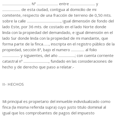
.................................... Nº ........................... entre ................................ y
....................... de esta ciudad, contigua al domicilio de mi
comitente, respecto de una fracción de terreno de 0,50 mts.
sobre la calle ..........................................., igual dimensión de fondo del
lado Este, por 36 mts. de costado en el lado Norte donde
linda con la propiedad del demandado, e igual dimensión en el
lado Sur donde linda con la propiedad de mi mandante, que
forma parte de la finca……, inscripta en el registro público de la
propiedad, sección 8ª, bajo el numero ................. al folio
...................... y siguientes, del año .....................; con cuenta corriente
catastral nº ................................, fundado en las consideraciones de
hecho y de derecho que paso a relatar.-
II- HECHOS
Mi principal es propietario del inmueble individualizado como
finca (la misma referida supra) cuyo justo titulo dominial al
igual que los comprobantes de pagos del impuesto