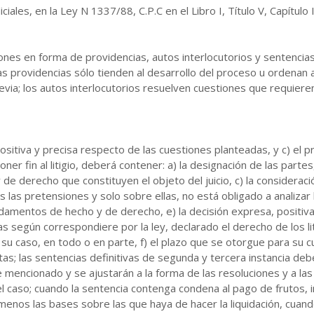
iales, en la Ley N 1337/88, C.P.C en el Libro I, Título V, Capítulo 
iones en forma de providencias, autos interlocutorios y sentencias
; las providencias sólo tienden al desarrollo del proceso u ordena
evia; los autos interlocutorios resuelven cuestiones que requiere
ositiva y precisa respecto de las cuestiones planteadas, y c) el 
ner fin al litigio, deberá contener: a) la designación de las partes,
 de derecho que constituyen el objeto del juicio, c) la considera
s las pretensiones y solo sobre ellas, no está obligado a analiza
fundamentos de hecho y de derecho, e) la decisión expresa, positiv
adas según correspondiere por la ley, declarado el derecho de los 
u caso, en todo o en parte, f) el plazo que se otorgue para su cu
as; las sentencias definitivas de segunda y tercera instancia deb
mencionado y se ajustarán a la forma de las resoluciones y a las
 caso; cuando la sentencia contenga condena al pago de frutos, in
 menos las bases sobre las que haya de hacer la liquidación, cua