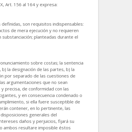
IX, Art. 156 al 164 y expresa:
 definidas, son requisitos indispensables:
n actos de mera ejecución y no requieren
n substanciación; planteadas durante el
pronunciamiento sobre costas; la sentencia
 b) la designación de las partes, b) la
ción por separado de las cuestiones de
r las argumentaciones que no sean
a y precisa, de conformidad con las
litigantes, y en consecuencia condenado o
mplimiento, si ella fuere susceptible de
erán contener, en lo pertinente, las
 disposiciones generales del
tereses daños y perjuicios, fijará su
ndo ambos resultare imposible éstos