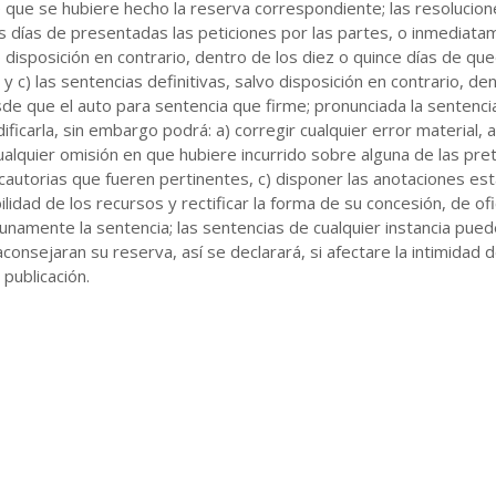
 que se hubiere hecho la reserva correspondiente; las resolucion
es días de presentadas las peticiones por las partes, o inmediatam
vo disposición en contrario, dentro de los diez o quince días de q
 y c) las sentencias definitivas, salvo disposición en contrario, d
sde que el auto para sentencia que firme; pronunciada la sentencia
ificarla, sin embargo podrá: a) corregir cualquier error material, 
 cualquier omisión en que hubiere incurrido sobre alguna de las pre
autorias que fueren pertinentes, c) disponer las anotaciones esta
lidad de los recursos y rectificar la forma de su concesión, de ofi
tunamente la sentencia; las sentencias de cualquier instancia pued
aconsejaran su reserva, así se declarará, si afectare la intimidad
 publicación.