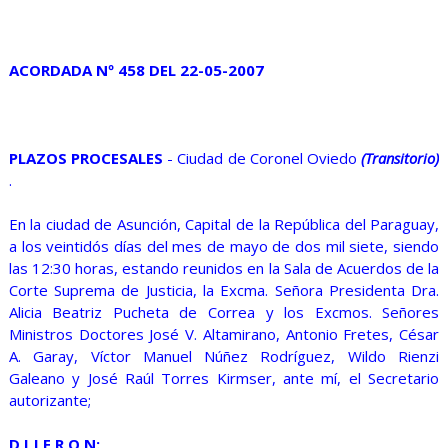
ACORDADA Nº 458 DEL 22-05-2007
PLAZOS PROCESALES
- Ciudad de Coronel Oviedo
(Transitorio)
.
En la ciudad de Asunción, Capital de la República del Paraguay,
a los veintidós días del mes de mayo de dos mil siete, siendo
las 12:30 horas, estando reunidos en la Sala de Acuerdos de la
Corte Suprema de Justicia, la Excma. Señora Presidenta Dra.
Alicia Beatriz Pucheta de Correa y los Excmos. Señores
Ministros Doctores José V. Altamirano, Antonio Fretes, César
A. Garay, Víctor Manuel Núñez Rodríguez, Wildo Rienzi
Galeano y José Raúl Torres Kirmser, ante mí, el Secretario
autorizante;
D I J E R O N: