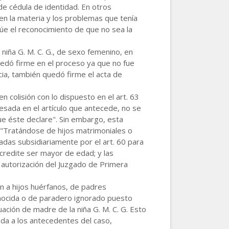
de cédula de identidad. En otros
a en la materia y los problemas que tenía
túe el reconocimiento de que no sea la
 niña G. M. C. G., de sexo femenino, en
quedó firme en el proceso ya que no fue
cia, también quedó firme el acta de
n colisión con lo dispuesto en el art. 63
resada en el artículo que antecede, no se
ue éste declare". Sin embargo, esta
 "Tratándose de hijos matrimoniales o
das subsidiariamente por el art. 60 para
acredite ser mayor de edad; y las
on autorización del Juzgado de Primera
ón a hijos huérfanos, de padres
onocida o de paradero ignorado puesto
ación de madre de la niña G. M. C. G. Esto
tada a los antecedentes del caso,