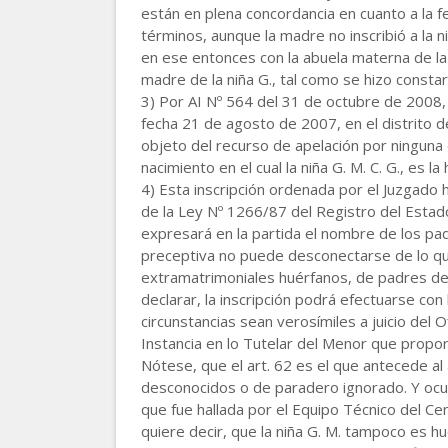
están en plena concordancia en cuanto a la f
términos, aunque la madre no inscribió a la n
en ese entonces con la abuela materna de la 
madre de la niña G., tal como se hizo consta
3) Por AI Nº 564 del 31 de octubre de 2008, la
fecha 21 de agosto de 2007, en el distrito de
objeto del recurso de apelación por ninguna 
nacimiento en el cual la niña G. M. C. G., es la h
4) Esta inscripción ordenada por el Juzgado h
de la Ley Nº 1266/87 del Registro del Estado 
expresará en la partida el nombre de los pad
preceptiva no puede desconectarse de lo que
extramatrimoniales huérfanos, de padres des
declarar, la inscripción podrá efectuarse con
circunstancias sean verosímiles a juicio del 
Instancia en lo Tutelar del Menor que propor
Nótese, que el art. 62 es el que antecede al 
desconocidos o de paradero ignorado. Y ocur
que fue hallada por el Equipo Técnico del Ce
quiere decir, que la niña G. M. tampoco es hu