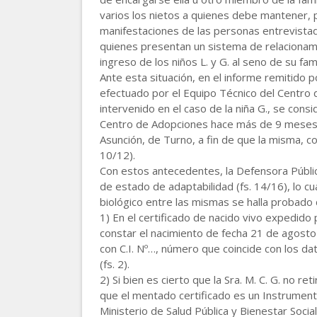
varios los nietos a quienes debe mantener, p
manifestaciones de las personas entrevistadas
quienes presentan un sistema de relacionamie
ingreso de los niños L. y G. al seno de su famil
Ante esta situación, en el informe remitido p
efectuado por el Equipo Técnico del Centro d
intervenido en el caso de la niña G., se consi
Centro de Adopciones hace más de 9 meses, s
Asunción, de Turno, a fin de que la misma, com
10/12).
Con estos antecedentes, la Defensora Pública 
de estado de adaptabilidad (fs. 14/16), lo cual
biológico entre las mismas se halla probado
1) En el certificado de nacido vivo expedido 
constar el nacimiento de fecha 21 de agosto
con C.I. Nº…, número que coincide con los da
(fs. 2).
2) Si bien es cierto que la Sra. M. C. G. no 
que el mentado certificado es un Instrument
Ministerio de Salud Pública y Bienestar Socia