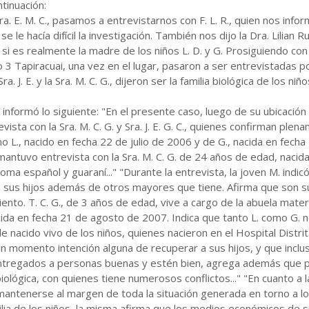
tinuación:
a. E. M. C., pasamos a entrevistarnos con F. L. R., quien nos inform
se le hacía difícil la investigación. También nos dijo la Dra. Lilian R
r si es realmente la madre de los niños L. D. y G. Prosiguiendo con
arrio 3 Tapiracuai, una vez en el lugar, pasaron a ser entrevistadas
. J. E. y la Sra. M. C. G., dijeron ser la familia biológica de los niñ
nformó lo siguiente: "En el presente caso, luego de su ubicación 
sta con la Sra. M. C. G. y Sra. J. E. G. C., quienes confirman ple
 L., nacido en fecha 22 de julio de 2006 y de G., nacida en fec
Se mantuvo entrevista con la Sra. M. C. G. de 24 años de edad, nac
ioma español y guaraní..." "Durante la entrevista, la joven M. indi
n sus hijos además de otros mayores que tiene. Afirma que son sus
ento. T. C. G., de 3 años de edad, vive a cargo de la abuela mate
cida en fecha 21 de agosto de 2007. Indica que tanto L. como G. no
e nacido vivo de los niños, quienes nacieron en el Hospital Distrita
gún momento intención alguna de recuperar a sus hijos, y que incl
ntregados a personas buenas y estén bien, agrega además que pr
lógica, con quienes tiene numerosos conflictos..." "En cuanto a la 
tenerse al margen de toda la situación generada en torno a los n
lia de los niños, la misma afirma que los medios económicos de su