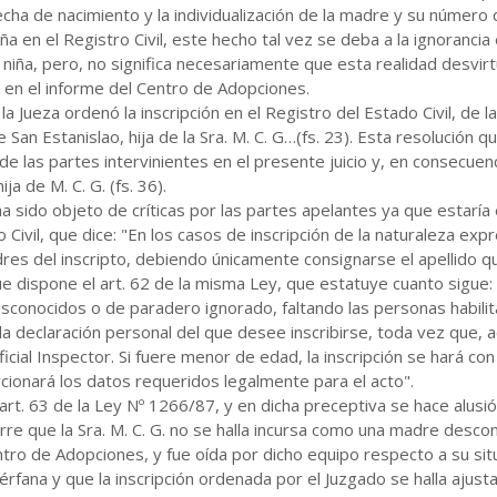
echa de nacimiento y la individualización de la madre y su número 
iña en el Registro Civil, este hecho tal vez se deba a la ignoranci
niña, pero, no significa necesariamente que esta realidad desvir
r en el informe del Centro de Adopciones.
 Jueza ordenó la inscripción en el Registro del Estado Civil, de la
 San Estanislao, hija de la Sra. M. C. G…(fs. 23). Esta resolución 
de las partes intervinientes en el presente juicio y, en consecuen
ija de M. C. G. (fs. 36).
a sido objeto de críticas por las partes apelantes ya que estaría e
Civil, que dice: "En los casos de inscripción de la naturaleza exp
res del inscripto, debiendo únicamente consignarse el apellido q
 dispone el art. 62 de la misma Ley, que estatuye cuanto sigue:
conocidos o de paradero ignorado, faltando las personas habilita
 la declaración personal del que desee inscribirse, toda vez que, 
Oficial Inspector. Si fuere menor de edad, la inscripción se hará c
cionará los datos requeridos legalmente para el acto".
art. 63 de la Ley Nº 1266/87, y en dicha preceptiva se hace alusi
re que la Sra. M. C. G. no se halla incursa como una madre desc
ntro de Adopciones, y fue oída por dicho equipo respecto a su situ
érfana y que la inscripción ordenada por el Juzgado se halla ajus