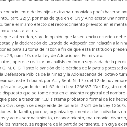
reconocimiento de los hijos extramatrimoniales podía hacerse ante 
ento... (art. 22) y, por más de que en el CN y A no exista una norm
C. G. tiene el mismo efecto del reconocimiento previsto en el men
anto a sus efectos.
es que anteceden, soy de opinión que la sentencia recurrida debe
testad y la declaración de Estado de Adopción con relación a la niñ
ciones para su toma de razón a fin de que esta Institución prese
art. 29, num. 10, de la Ley de Adopciones. Es mi voto.
 autos, apetece realizar un análisis en forma separada de la pérdid
 G. M. C. G. Tanto la sanción de la pérdida de la patria potestad 
 la Defensora Pública de la Niñez y la Adolescencia del octavo tur
eamos, este Tribunal, por Ac. y Sent. Nº 175 del 12 de noviembre
 párrafo segundo del art. 62 de la Ley 1266/87 "Del Registro del
aya dispuesto que se tome nota en el asiento registral del nombre 
e paso a trascribir: "...El sistema probatorio formal de los hech
ado Civil, según se desprende de los arts. 2 y31 de la Ley 1266/87
ciones de familia, porque, organiza legalmente a los individuos en
hos y actos son: nacimiento, reconocimiento, matrimonio, divorcio
e los mismos, se requiere de la partida pertinente, sin cuya exist