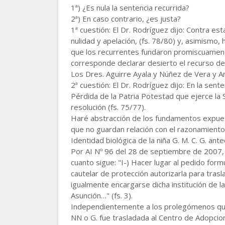
1ª) ¿Es nula la sentencia recurrida?
2ª) En caso contrario, ¿es justa?
1ª cuestión: El Dr. Rodríguez dijo: Contra esta
nulidad y apelación, (fs. 78/80) y, asimismo, h
que los recurrentes fundaron promiscuamente
corresponde declarar desierto el recurso de 
Los Dres. Aguirre Ayala y Núñez de Vera y 
2ª cuestión: El Dr. Rodríguez dijo: En la sen
Pérdida de la Patria Potestad que ejerce la S
resolución (fs. 75/77).
Haré abstracción de los fundamentos expuestos
que no guardan relación con el razonamient
Identidad biológica de la niña G. M. C. G. ant
Por AI Nº 96 del 28 de septiembre de 2007, d
cuanto sigue: "I-) Hacer lugar al pedido fo
cautelar de protección autorizarla para trasl
igualmente encargarse dicha institución de la
Asunción…" (fs. 3).
Independientemente a los prolegómenos que a
NN o G. fue trasladada al Centro de Adopcione