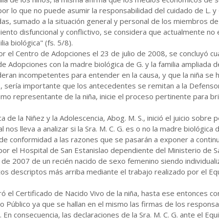
or lo que no puede asumir la responsabilidad del cuidado de L. y G
, sumado a la situación general y personal de los miembros de la 
nto disfuncional y conflictivo, se considera que actualmente no 
ia biológica" (fs. 5/8).
or el Centro de Adopciones el 23 de julio de 2008, se concluyó cua
e Adopciones con la madre biológica de G. y la familia ampliada 
deran incompetentes para entender en la causa, y que la niña se hal
ería importante que los antecedentes se remitan a la Defensorí
o representante de la niña, inicie el proceso pertinente para brinda
de la Niñez y la Adolescencia, Abog. M. S., inició el juicio sobre 
 nos lleva a analizar si la Sra. M. C. G. es o no la madre biológica d
 de conformidad a las razones que se pasarán a exponer a continu
por el Hospital de San Estanislao dependiente del Ministerio de Sa
 de 2007 de un recién nacido de sexo femenino siendo individual
tos descriptos más arriba mediante el trabajo realizado por el E
retiró el Certificado de Nacido Vivo de la niña, hasta ese entonces
o Público ya que se hallan en el mismo las firmas de los respons
l. En consecuencia, las declaraciones de la Sra. M. C. G. ante el 