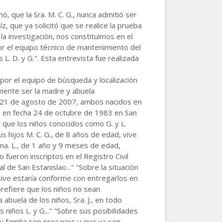
ó, que la Sra. M. C. G., nunca admitió ser
uíz, que ya solicitó que se realice la prueba
 la investigación, nos constituimos en el
 por el equipo técnico de mantenimiento del
os L. D. y G.". Esta entrevista fue realizada
por el equipo de búsqueda y localización
namente ser la madre y abuela
ha 21 de agosto de 2007, ambos nacidos en
ida en fecha 24 de octubre de 1983 en San
có que los niños conocidos como G. y L.
 hijos M. C. G., de 8 años de edad, vive
rna. L., de 1 año y 9 meses de edad,
 fueron inscriptos en el Registro Civil
l de San Estanislao..." "Sobre la situación
usive estaría conforme con entregarlos en
efiere que los niños no sean
abuela de los niños, Sra. J., en todo
iños L. y G..." "Sobre sus posibilidades
 familia son precarios y que ya son