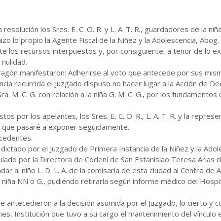
 resolución los Sres. E. C. O. R. y L. A. T. R., guardadores de la ni
izo lo propio la Agente Fiscal de la Niñez y la Adolescencia, Abog. 
 los recursos interpuestos y, por consiguiente, a tenor de lo ex
nulidad.
Aragón manifestaron: Adherirse al voto que antecede por sus mi
tencia recurrida el Juzgado dispuso no hacer lugar a la Acción de 
ra. M. C. G. con relación a la niña G. M. C. G., por los fundamento
 por los apelantes, los Sres. E. C. O. R., L. A. T. R. y la represe
o que pasaré a exponer seguidamente.
ecedentes.
ictado por el Juzgado de Primera Instancia de la Niñez y la Adole
rmulado por la Directora de Codeni de San Estanislao Teresa Aria
adar al niño L. D. L. A. de la comisaría de esta ciudad al Centro 
 niña NN o G., pudiendo retirarla según informe médico del Hospit
ntecedieron a la decisión asumida por el Juzgado, lo cierto y c
s, Institución que tuvo a su cargo el mantenimiento del vínculo en