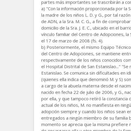
partes más importantes se trascribirán a con
a) "Con la información proporcionada por la Sr
la madre de los niños L. D. y G., por tal razón 
de ADN, a la Sra. M. C. G., a fin de comproba
domicilio de la Sra. J. E. C., ubicado en el b
vínculo familiar del Centro de Adopciones, la Sra
el 17 de marzo de 2008 (fs. 4).
b) Posteriormente, el mismo Equipo Técnico i
del Centro de Adopciones, se mantiene entrevi
respectivamente de los niños conocidos como
el Hospital Distrital de San Estanislao..." "
Estanislao. Se comunica sin dificultades en id
(quienes ella indica que denominó M. y S) so
a cargo de la abuela materna desde el nacimi
nacido en fecha 22 de julio de 2006, y G., na
por ella, y que tampoco retiró la constancia d
actual de los niños, M. no manifiesta en nin
adopción siempre y cuando los niños sean e
entregados a ningún miembro de su familia bio
momento se aprecia que la misma prefiere man
de encargarse ella u otro miembro de la fami