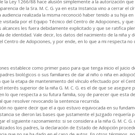
de la Ley 1266/88 hace alusión simplemente a la autorización que
encia de la Sra. M. C. G. ya en esta Instancia vino a cerrar el cír
 la audiencia realizada la misma reconoció haber tenido a su hija en
 visitada por el Equipo Técnico del Centro de Adopciones, y que 
 alcances les fuera debidamente explicitado y que se ratifica ple
a de identidad. Vale decir, los datos del nacimiento de la niña y
 el Centro de Adopciones, y por ende, en lo que a mi respecta no
iones establece como primer paso para que tenga inicio el juicio 
adres biológicos o sus familiares de dar al niño o niña en adopci
 que la etapa de mantenimiento del vínculo efectuado por el Ce
 interés superior de la niña G. M. C. G. es el de que se asegure p
en lo que respecta a su futura familia, soy de parecer que esta des
l que resolver revocando la sentencia recurrida.
ión no quiere decir que el a quo estuvo equivocada en su fundam
nstancia se dieron las bases que justamente el Juzgado requería p
r el siguiente razonamiento: si se considera a la niña G. M. C. G
alizados los padres, la declaración de Estado de Adopción proced
cia que no se ha dado en el caso de autos. En otros términos, no