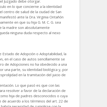
 el Juzgado debe otorgar.
culo en lo que concierne a la identidad
 el centro de salud de la ciudad de San
manifestó ante la Dra. Virginia Ontañón
namente en que su hija G. M. C. G. sea
 de la madre son absolutamente
 queda ninguna duda respecto al nexo
de Estado de Adopción o Adoptabilidad, la
ón, en el caso de autos sencillamente se
ntro de Adopciones no ha obedecido a una
or una parte, su identidad biológica y, por
prolijidad en la tramitación del juicio de
entación. Lo que pasó es que con las
ara resolver a favor de la declaración de
. como hija de padres desconocidos o cuya
e de acuerdo a los términos del art. 22 de
 habría necesidad de cumplirse con la