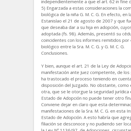
independientemente a que el art. 62 in fine 
5) Engarzada a estas consideraciones la compar
biológica de la niña G. M. C. G. En efecto, en
Estanislao el 21 de agosto de 2007 y que fue
que deseaba dar a su hija en adopción, cuyos
adoptada (fs. 98). Además, presentó su cédul
coincidentes con los informes remitidos por
biológico entre la Sra. M. C. G. y G. M. C. G.
Conclusiones.
Y bien, aunque el art. 21 de la Ley de Adopc
manifestación ante Juez competente, de los p
ha trastocado el proceso teniendo en cuenta
disposición del Juzgado. No obstante, como el
otra, que se le otorgue la seguridad jurídica 
Estado de Adopción no puede tener otro fina
Conviene dejar en claro que esta determinac
manifestaciones de la Sra. M. C. G. en esta I
Estado de Adopción. A esto habría que agrega
filiación se desconoce y no pudiendo ser loc
la Ley Nº 1136/97, de Adopciones, circunstan