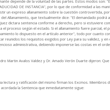
rminante depende de la voluntad de las partes. Estos modos so
CIDAD DE INSTANCIA", por lo que de conformidad a las manifes
stir un expreso allanamiento sobre la cuestión controvertida, por 
II, del Allanamiento, que textualmente dice: "El demandado podrá 
El Juez dictara sentencia conforme a derecho, pero si estuviere co
 el proceso según el estado. Si el allanamiento fuere parcial, el
namiento lo dispuesto en el artículo anterior", todo por cuanto c
 reunidos los requisitos exigidos por Ley para su validez, y en c
ncioso administrativa, debiendo imponerse las costas en el ord
dro Martin Avalos Valdez y Dr. Amado Verón Duarte dijeron: Que 
ia lectura y ratificación del mismo firman los Excmos. Miembros 
o acordada la Sentencia que inmediatamente sigue: