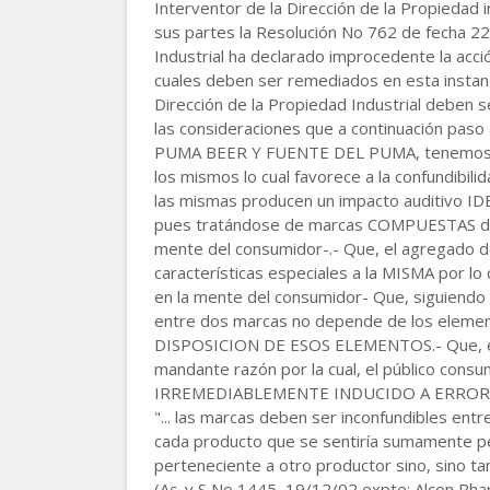
Interventor de la Dirección de la Propiedad i
sus partes la Resolución No 762 de fecha 22 
Industrial ha declarado improcedente la acció
cuales deben ser remediados en esta instanci
Dirección de la Propiedad Industrial deben s
las consideraciones que a continuación pa
PUMA BEER Y FUENTE DEL PUMA, tenemos c
los mismos lo cual favorece a la confundibili
las mismas producen un impacto auditivo IDE
pues tratándose de marcas COMPUESTAS deb
mente del consumidor-.- Que, el agregado de
características especiales a la MISMA po
en la mente del consumidor- Que, siguiendo 
entre dos marcas no depende de los eleme
DISPOSICION DE ESOS ELEMENTOS.- Que, en 
mandante razón por la cual, el público 
IRREMEDIABLEMENTE INDUCIDO A ERROR SOB
"... las marcas deben ser inconfundibles entr
cada producto que se sentiría sumamente per
perteneciente a otro productor sino, sino ta
(Ac. y S No 1445, 19/12/02 expte: Alcon Phar