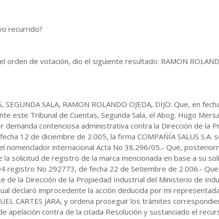
vo recurrido?
ar el orden de votación, dio el siguiente resultado: RAMON R
SEGUNDA SALA, RAMON ROLANDO OJEDA, DIJO: Que, en fecha oc
nte este Tribunal de Cuentas, Segunda Sala, el Abog. Hugo Mersa
manda contenciosa administrativa contra la Dirección de la Pro
echa 12 de diciembre de 2.005, la firma COMPAÑÍA SALUS S.A. se p
 nomenclador internacional Acta No 38.296/05.- Que, posterior
la solicitud de registro de la marca mencionada en base a su soli
4 registro No 292773, de fecha 22 de Setiembre de 2.006.- Que, 
 de la Dirección de la Propiedad Industrial del Ministerio de Indu
ual declaró improcedente la acción deducida por mi representada
ARTES JARA, y ordena proseguir los trámites correspondientes
de apelación contra de la citada Resolución y sustanciado el recurs