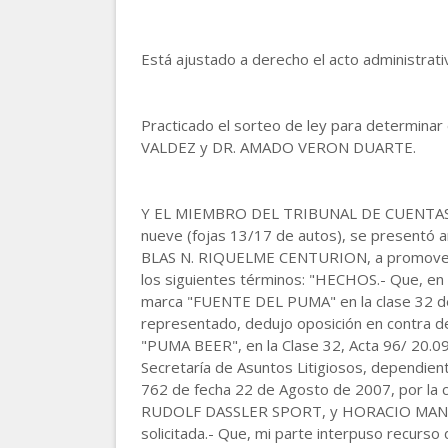
Está ajustado a derecho el acto administrati
Practicado el sorteo de ley para determin
VALDEZ y DR. AMADO VERON DUARTE.
Y EL MIEMBRO DEL TRIBUNAL DE CUENTAS, 
nueve (fojas 13/17 de autos), se presentó a
BLAS N. RIQUELME CENTURION, a promover de
los siguientes términos: "HECHOS.- Que, en f
marca "FUENTE DEL PUMA" en la clase 32 del
representado, dedujo oposición en contra de 
"PUMA BEER", en la Clase 32, Acta 96/ 20.09
Secretaría de Asuntos Litigiosos, dependiente
762 de fecha 22 de Agosto de 2007, por la c
RUDOLF DASSLER SPORT, y HORACIO MANUEL C
solicitada.- Que, mi parte interpuso recurso 