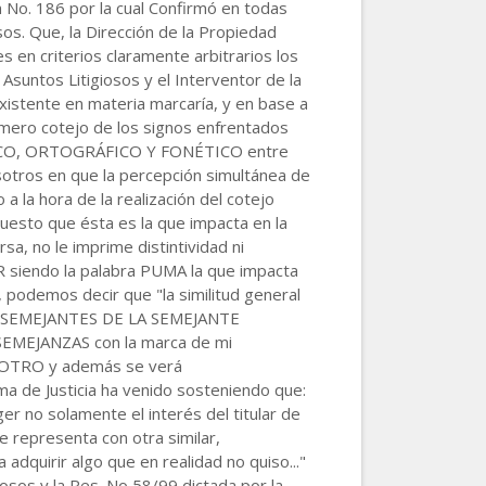
ón No. 186 por la cual Confirmó en todas
os. Que, la Dirección de la Propiedad
s en criterios claramente arbitrarios los
Asuntos Litigiosos y el Interventor de la
xistente en materia marcaría, y en base a
ero cotejo de los signos enfrentados
FICO, ORTOGRÁFICO Y FONÉTICO entre
osotros en que la percepción simultánea de
 la hora de la realización del cotejo
to que ésta es la que impacta en la
a, no le imprime distintividad ni
iendo la palabra PUMA la que impacta
 podemos decir que "la similitud general
OS SEMEJANTES DE LA SEMEJANTE
SEMEJANZAS con la marca de mi
 OTRO y además se verá
 Justicia ha venido sosteniendo que:
er no solamente el interés del titular de
 representa con otra similar,
dquirir algo que en realidad no quiso..."
osos y la Res. No 58/99 dictada por la