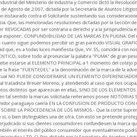
ndustrial del Ministerio de industria y Comercio dictó la Resoluci
de Agosto de 2.007, dictada por la Secretaría de Asuntos Litigios
n instaurado contra el Solicitante sustentando sus consideracione
a. Que, las mencionadas resoluciones dictadas por la Sección de 
er REVOCADAS por ser contraria a derecho y a la jurisprudencia e
so a exponer:. CONFUNDIBILIDAD DE LAS MARCAS EN PUGNA. Del m
uanto sigue: podemos percibir un gran parecido VISUAL GRA
dad que, es a todas luces manifiesta Que, VV. SS, coincidirá con n
NTICO, sobre todo al pronunciar la palabra "PUMA" de gran peso a
e estarse al ELEMENTO PRINCIPAL a 1 momento del cotejo pues
 la frase "FUENTEDEL" a la denominación de la marca de la advers
r lo cual NO PUEDE CONSIDERARSE UN ELEMENTO DIFERENCIADOR s
al tratadista Breuer Moreno, y atendiendo al caso que nos ocupa,
ntos distintos que aparezcan en ellas, SINO DE LOS ELEMENT
tal sentido la marcas solicitada reiteramos posee NOTORIAS 
consumidor paraguayo caería EN LA CONFUSION DE PRODUCTO CON
RE LA PROCEDENCIA DE LOS MISMOS.- Que la corte Suprema de
e sí, o bien distinguibles una de otra. Con esto se pretende proteg
judicado si sus clientes consumidores confundiesen la marca que
mbién el interés del público consumidor que eventualmente podría a
maceutica LTD. CI Res dictado por la Secretaria de Asuntos Litigi