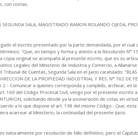
, con costas.
S SEGUNDA SALA, MAGISTRADO RAMON ROLANDO OJEDA, PRO
gado el escrito presentado por la parte demandada, por el cual 
s términos: "Que, en tiempo y forma y atento a la Resolución N° 
a copia original se acompaña al presente escrito, que es su artícu
untos Legales del Ministerio de Industria y Comercio, a Allanarse
Tribunal de Cuentas, Segunda Sala en el juicio caratulado: "B
DIRECCION DE LA PROPIEDAD INDUSTRIAL Y RES. N° 762 DE F
 - Comunicar a quienes corresponda y cumplido, archivar, en la 
rt. 169 del Código Procesal Civil, vengo por el presente escrito 
NTURION, solicitando desde ya la exoneración de cotas en virtud
acuerdo a lo que dispone el art. 198 del mismo Código.- Que, esta 
era acarrear al Ministerio, la continuidad del presente Juicio.
 naturalmente por resolución de fallo definitivo, pero el Capitulo X