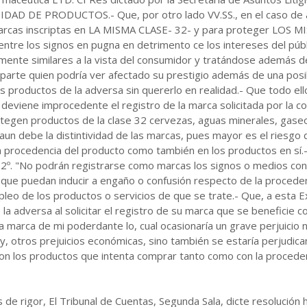
NTIDAD DE PRODUCTOS.- Que, por otro lado VV.SS., en el caso de 
 marcas inscriptas en LA MISMA CLASE- 32- y para proteger LOS
 entre los signos en pugna en detrimento ce los intereses del pú
mente similares a la vista del consumidor y tratándose además de
parte quien podría ver afectado su prestigio además de una posib
s productos de la adversa sin quererlo en realidad.- Que todo el
deviene improcedente el registro de la marca solicitada por la co
egen productos de la clase 32 cervezas, aguas minerales, gaseos
aun debe la distintividad de las marcas, pues mayor es el riesgo
la procedencia del producto como también en los productos en sí.
 2º. "No podrán registrarse como marcas los signos o medios contra
que puedan inducir a engaño o confusión respecto de la procedenc
empleo de los productos o servicios de que se trate.- Que, a esta 
 la adversa al solicitar el registro de su marca que se beneficie c
 marca de mi poderdante lo, cual ocasionaría un grave perjuicio 
s y, otros prejuicios económicas, sino también se estaría perjud
on los productos que intenta comprar tanto como con la procede
s de rigor, El Tribunal de Cuentas, Segunda Sala, dicte resolució