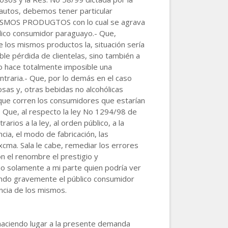
autos, debemos tener particular
 MISMOS PRODUGTOS con lo cual se agrava
blico consumidor paraguayo.- Que,
 los mismos productos la, situación sería
le pérdida de clientelas, sino también a
lo hace totalmente imposible una
ntraria.- Que, por lo demás en el caso
as y, otras bebidas no alcohólicas
 que corren los consumidores que estarían
- Que, al respecto la ley No 1294/98 de
rios a la ley, al orden público, a la
ia, el modo de fabricación, las
Excma. Sala le cabe, remediar los errores
on el renombre el prestigio y
no solamente a mi parte quien podría ver
icando gravemente el público consumidor
ncia de los mismos.
n haciendo lugar a la presente demanda